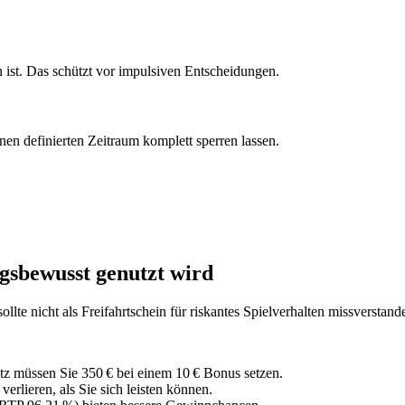
en ist. Das schützt vor impulsiven Entscheidungen.
nen definierten Zeitraum komplett sperren lassen.
sbewusst genutzt wird
lte nicht als Freifahrtschein für riskantes Spielverhalten missverstan
z müssen Sie 350 € bei einem 10 € Bonus setzen.
erlieren, als Sie sich leisten können.