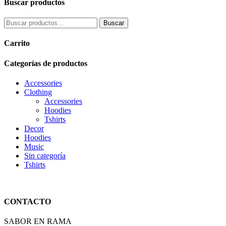
Buscar productos
Buscar
Buscar
por:
Carrito
Categorías de productos
Accessories
Clothing
Accessories
Hoodies
Tshirts
Decor
Hoodies
Music
Sin categoría
Tshirts
CONTACTO
SABOR EN RAMA