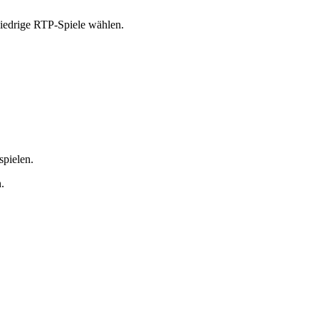
niedrige RTP‑Spiele wählen.
spielen.
.