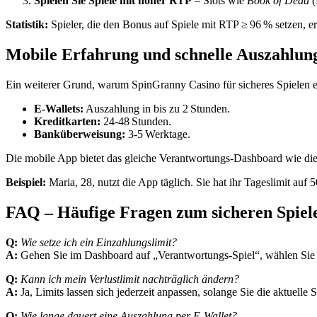
Spielen Sie Spiele mit hoher RTP
– Slots wie
Book of Dead
(
Statistik:
Spieler, die den Bonus auf Spiele mit RTP ≥ 96 % setzen, e
Mobile Erfahrung und schnelle Auszahlunge
Ein weiterer Grund, warum SpinGranny Casino für sicheres Spielen e
E‑Wallets:
Auszahlung in bis zu 2 Stunden.
Kreditkarten:
24‑48 Stunden.
Banküberweisung:
3‑5 Werktage.
Die mobile App bietet das gleiche Verantwortungs‑Dashboard wie die D
Beispiel:
Maria, 28, nutzt die App täglich. Sie hat ihr Tageslimit auf 
FAQ – Häufige Fragen zum sicheren Spiel
Q:
Wie setze ich ein Einzahlungslimit?
A:
Gehen Sie im Dashboard auf „Verantwortungs‑Spiel“, wählen Sie 
Q:
Kann ich mein Verlustlimit nachträglich ändern?
A:
Ja, Limits lassen sich jederzeit anpassen, solange Sie die aktuelle 
Q:
Wie lange dauert eine Auszahlung per E‑Wallet?