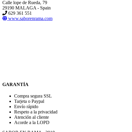
Calle lope de Rueda, 79
29190 MALAGA - Spain
629 361 551
www.saborenrama.com
GARANTÍA
Compra segura SSL
Tarjeta o Paypal
Envío rápido
Respeto a la privacidad
Atención al cliente
Acorde a la LOPD