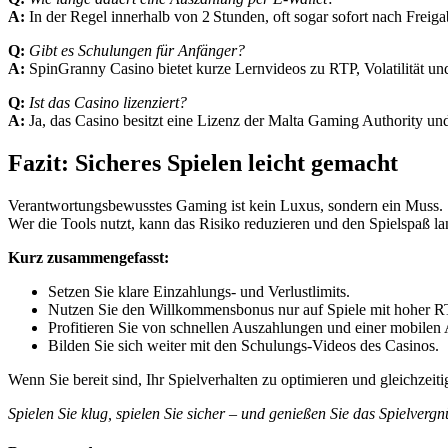
A:
In der Regel innerhalb von 2 Stunden, oft sogar sofort nach Freiga
Q:
Gibt es Schulungen für Anfänger?
A:
SpinGranny Casino bietet kurze Lernvideos zu RTP, Volatilität un
Q:
Ist das Casino lizenziert?
A:
Ja, das Casino besitzt eine Lizenz der Malta Gaming Authority und 
Fazit: Sicheres Spielen leicht gemacht
Verantwortungsbewusstes Gaming ist kein Luxus, sondern ein Muss. 
Wer die Tools nutzt, kann das Risiko reduzieren und den Spielspaß lan
Kurz zusammengefasst:
Setzen Sie klare Einzahlungs‑ und Verlustlimits.
Nutzen Sie den Willkommensbonus nur auf Spiele mit hoher R
Profitieren Sie von schnellen Auszahlungen und einer mobilen
Bilden Sie sich weiter mit den Schulungs‑Videos des Casinos.
Wenn Sie bereit sind, Ihr Spielverhalten zu optimieren und gleichzeiti
Spielen Sie klug, spielen Sie sicher – und genießen Sie das Spielver