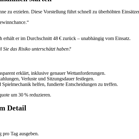
ne zu erzielen. Diese Vorstellung führt schnell zu überhöhten Einsätze
Gewinnchance.“
sch erhält er im Durchschnitt 48 € zurück – unabhängig vom Einsatz.
l Sie das Risiko unterschätzt haben?
arent erklärt, inklusive genauer Wettanforderungen.
ahlungen, Verluste und Sitzungsdauer festlegen.
 Spielmechanik helfen, fundierte Entscheidungen zu treffen.
stquote um 30 % reduzieren.
im Detail
ag pro Tag ausgeben.