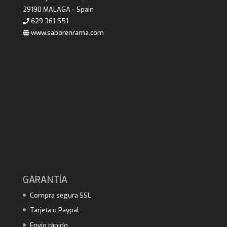
29190 MALAGA - Spain
629 361 551
www.saborenrama.com
GARANTÍA
Compra segura SSL
Tarjeta o Paypal
Envío rápido