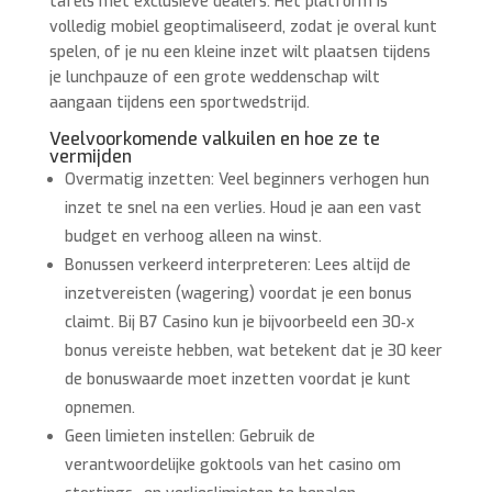
tafels met exclusieve dealers. Het platform is
volledig mobiel geoptimaliseerd, zodat je overal kunt
spelen, of je nu een kleine inzet wilt plaatsen tijdens
je lunchpauze of een grote weddenschap wilt
aangaan tijdens een sportwedstrijd.
Veelvoorkomende valkuilen en hoe ze te
vermijden
Overmatig inzetten: Veel beginners verhogen hun
inzet te snel na een verlies. Houd je aan een vast
budget en verhoog alleen na winst.
Bonussen verkeerd interpreteren: Lees altijd de
inzetvereisten (wagering) voordat je een bonus
claimt. Bij B7 Casino kun je bijvoorbeeld een 30‑x
bonus vereiste hebben, wat betekent dat je 30 keer
de bonuswaarde moet inzetten voordat je kunt
opnemen.
Geen limieten instellen: Gebruik de
verantwoordelijke goktools van het casino om