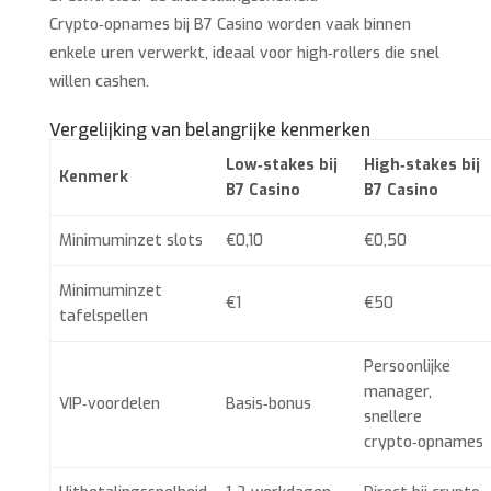
Crypto‑opnames bij B7 Casino worden vaak binnen
enkele uren verwerkt, ideaal voor high‑rollers die snel
willen cashen.
Vergelijking van belangrijke kenmerken
Low‑stakes bij
High‑stakes bij
Kenmerk
B7 Casino
B7 Casino
Minimuminzet slots
€0,10
€0,50
Minimuminzet
€1
€50
tafelspellen
Persoonlijke
manager,
VIP‑voordelen
Basis‑bonus
snellere
crypto‑opnames