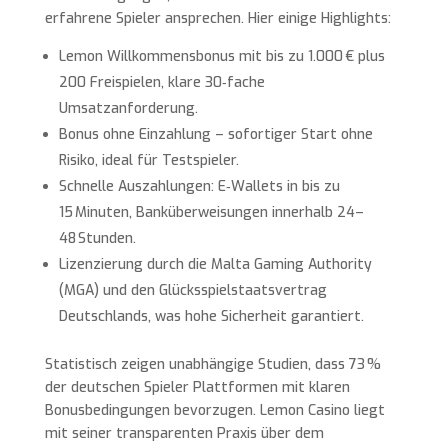
erfahrene Spieler ansprechen. Hier einige Highlights:
Lemon Willkommensbonus mit bis zu 1.000 € plus
200 Freispielen, klare 30‑fache
Umsatzanforderung.
Bonus ohne Einzahlung – sofortiger Start ohne
Risiko, ideal für Testspieler.
Schnelle Auszahlungen: E‑Wallets in bis zu
15 Minuten, Banküberweisungen innerhalb 24–
48 Stunden.
Lizenzierung durch die Malta Gaming Authority
(MGA) und den Glücksspielstaatsvertrag
Deutschlands, was hohe Sicherheit garantiert.
Statistisch zeigen unabhängige Studien, dass 73 %
der deutschen Spieler Plattformen mit klaren
Bonusbedingungen bevorzugen. Lemon Casino liegt
mit seiner transparenten Praxis über dem