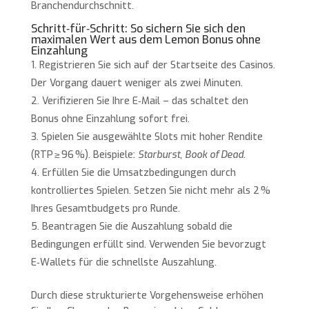
Branchendurchschnitt.
Schritt‑für‑Schritt: So sichern Sie sich den
maximalen Wert aus dem Lemon Bonus ohne
Einzahlung
Registrieren Sie sich auf der Startseite des Casinos.
Der Vorgang dauert weniger als zwei Minuten.
Verifizieren Sie Ihre E‑Mail – das schaltet den
Bonus ohne Einzahlung sofort frei.
Spielen Sie ausgewählte Slots mit hoher Rendite
(RTP ≥ 96 %). Beispiele:
Starburst
,
Book of Dead
.
Erfüllen Sie die Umsatzbedingungen durch
kontrolliertes Spielen. Setzen Sie nicht mehr als 2 %
Ihres Gesamtbudgets pro Runde.
Beantragen Sie die Auszahlung sobald die
Bedingungen erfüllt sind. Verwenden Sie bevorzugt
E‑Wallets für die schnellste Auszahlung.
Durch diese strukturierte Vorgehensweise erhöhen