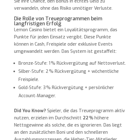
Sie Ihre Chance, den Bonus in echtes Geld zu
verwandeln, ohne das Risiko unnötiger Verluste.
Die Rolle von Treueprogrammen beim
langfristigen Erfolg
Lemon Casino bietet ein Loyalitätsprogramm, das
Punkte für jeden Einsatz vergibt. Diese Punkte
können in Cash, Freispiele oder exklusive Events
umgewandelt werden. Das System ist gestaffelt:
Bronze‑Stufe: 1 % Rückvergütung auf Nettoverlust.
Silber‑Stufe: 2 % Rückvergütung + wöchentliche
Freispiele.
Gold‑Stufe: 3 % Rückvergütung + persönlicher
Account‑Manager.
Did You Know?
Spieler, die das Treueprogramm aktiv
nutzen, erzielen im Durchschnitt
22 %
höhere
Nettogewinne als solche, die es ignorieren. Das liegt
an den zusätzlichen Boni und den schnelleren
Auszahlungsprozessen, die Higher‑Tier‑Mitglieder