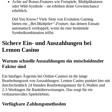
Achte auf Bonus‑Features wie Freispiele, Multiplikatoren
oder Wild‑Symbole – sie erhöhen deine Gewinnchance
erheblich.
Did You Know? Viele Slots von Evolution Gaming
bieten ein
„Bet‑Multiplier“-Feature
, das deinen Einsatz
automatisch verdoppelt, wenn du eine bestimmte
Symbolkombination triffst.
Sichere Ein- und Auszahlungen bei
Lemon Casino
Warum schnelle Auszahlungen ein entscheidender
Faktor sind
Ein häufiges Ärgernis bei Online‑Casinos ist die lange
Bearbeitungszeit von Auszahlungen. Lemon Casino punktet hier mit
durchschnittlich 24 Stunden Bearbeitungsdauer für E‑Wallets und
2‑3 Werktagen für Banküberweisungen. Das sorgt für ein
vertrauensvolles Spielerlebnis.
Verfügbare Zahlungsmethoden