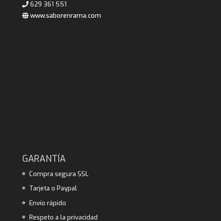
629 361 551
www.saborenrama.com
GARANTÍA
Compra segura SSL
Tarjeta o Paypal
Envío rápido
Respeto a la privacidad