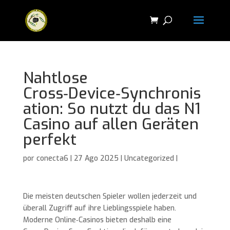
Nahtlose
Cross‑Device‑Synchronis
ation: So nutzt du das N1
Casino auf allen Geräten
perfekt
por
conecta6
|
27 Ago 2025
|
Uncategorized
|
Die meisten deutschen Spieler wollen jederzeit und
überall Zugriff auf ihre Lieblingsspiele haben.
Moderne Online‑Casinos bieten deshalb eine