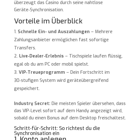
überzeugt das Casino durch seine nahtlose
Geräte‑Synchronisation.
Vorteile im Überblick
Schnelle Ein- und Auszahlungen
– Mehrere
Zahlungsanbieter ermöglichen fast sofortige
Transfers.
Live‑Dealer‑Erlebnis
– Tischspiele laufen flüssig,
egal ob du am PC oder mobil spielst.
VIP‑Treueprogramm
– Dein Fortschritt im
30‑stufigen System wird geräteübergreifend
gespeichert.
Industry Secret:
Die meisten Spieler übersehen, dass
das VIP‑Level sofort auf dem Handy angezeigt wird,
sobald du einen Bonus auf dem Desktop freischaltest.
Schritt‑für‑Schritt: So richtest du die
Synchronisation ein
1. Konto anlegen