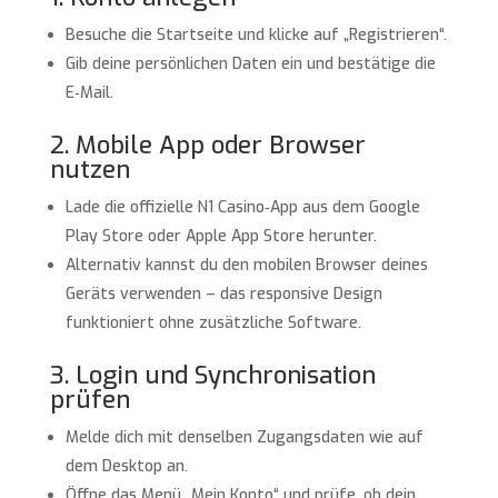
Besuche die Startseite und klicke auf „Registrieren“.
Gib deine persönlichen Daten ein und bestätige die
E‑Mail.
2. Mobile App oder Browser
nutzen
Lade die offizielle N1 Casino‑App aus dem Google
Play Store oder Apple App Store herunter.
Alternativ kannst du den mobilen Browser deines
Geräts verwenden – das responsive Design
funktioniert ohne zusätzliche Software.
3. Login und Synchronisation
prüfen
Melde dich mit denselben Zugangsdaten wie auf
dem Desktop an.
Öffne das Menü „Mein Konto“ und prüfe, ob dein