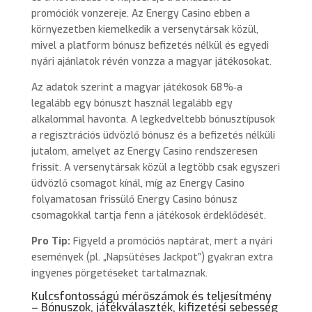
promóciók vonzereje. Az Energy Casino ebben a
környezetben kiemelkedik a versenytársak közül,
mivel a platform bónusz befizetés nélkül és egyedi
nyári ajánlatok révén vonzza a magyar játékosokat.
Az adatok szerint a magyar játékosok 68 %‑a
legalább egy bónuszt használ legalább egy
alkalommal havonta. A legkedveltebb bónusztípusok
a regisztrációs üdvözlő bónusz és a befizetés nélküli
jutalom, amelyet az Energy Casino rendszeresen
frissít. A versenytársak közül a legtöbb csak egyszeri
üdvözlő csomagot kínál, míg az Energy Casino
folyamatosan frissülő Energy Casino bónusz
csomagokkal tartja fenn a játékosok érdeklődését.
Pro Tip:
Figyeld a promóciós naptárat, mert a nyári
események (pl. „Napsütéses Jackpot”) gyakran extra
ingyenes pörgetéseket tartalmaznak.
Kulcsfontosságú mérőszámok és teljesítmény
– Bónuszok, játékválaszték, kifizetési sebesség