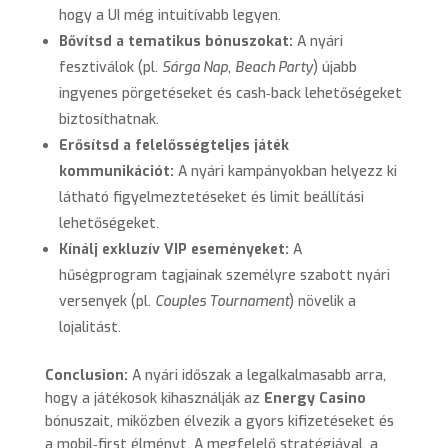
hogy a UI még intuitívabb legyen.
Bővítsd a tematikus bónuszokat:
A nyári
fesztiválok (pl.
Sárga Nap
,
Beach Party
) újabb
ingyenes pörgetéseket és cash‑back lehetőségeket
biztosíthatnak.
Erősítsd a felelősségteljes játék
kommunikációt:
A nyári kampányokban helyezz ki
látható figyelmeztetéseket és limit beállítási
lehetőségeket.
Kínálj exkluzív VIP eseményeket:
A
hűségprogram tagjainak személyre szabott nyári
versenyek (pl.
Couples Tournament
) növelik a
lojalitást.
Conclusion:
A nyári időszak a legalkalmasabb arra,
hogy a játékosok kihasználják az
Energy Casino
bónuszait, miközben élvezik a gyors kifizetéseket és
a mobil‑first élményt. A megfelelő stratégiával, a