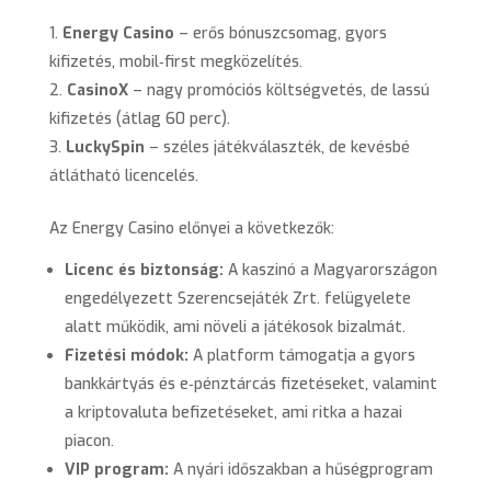
Energy Casino
– erős bónuszcsomag, gyors
kifizetés, mobil‑first megközelítés.
CasinoX
– nagy promóciós költségvetés, de lassú
kifizetés (átlag 60 perc).
LuckySpin
– széles játékválaszték, de kevésbé
átlátható licencelés.
Az Energy Casino előnyei a következők:
Licenc és biztonság:
A kaszinó a Magyarországon
engedélyezett Szerencsejáték Zrt. felügyelete
alatt működik, ami növeli a játékosok bizalmát.
Fizetési módok:
A platform támogatja a gyors
bankkártyás és e‑pénztárcás fizetéseket, valamint
a kriptovaluta befizetéseket, ami ritka a hazai
piacon.
VIP program:
A nyári időszakban a hűségprogram