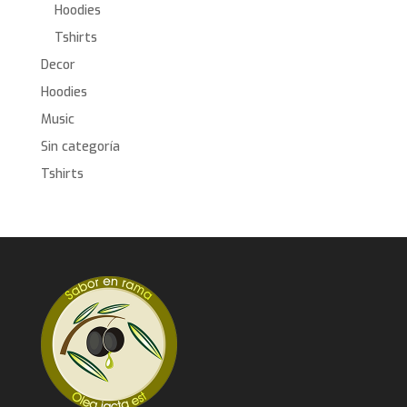
Hoodies
Tshirts
Decor
Hoodies
Music
Sin categoría
Tshirts