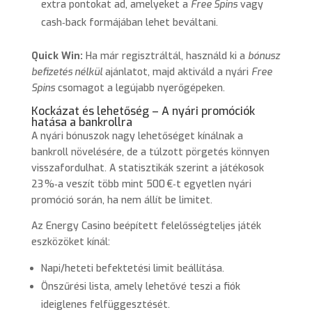
extra pontokat ad, amelyeket a
Free Spins
vagy
cash‑back formájában lehet beváltani.
Quick Win:
Ha már regisztráltál, használd ki a
bónusz
befizetés nélkül
ajánlatot, majd aktiváld a nyári
Free
Spins
csomagot a legújabb nyerőgépeken.
Kockázat és lehetőség – A nyári promóciók
hatása a bankrollra
A nyári bónuszok nagy lehetőséget kínálnak a
bankroll növelésére, de a túlzott pörgetés könnyen
visszafordulhat. A statisztikák szerint a játékosok
23 %‑a veszít több mint 500 €‑t egyetlen nyári
promóció során, ha nem állít be limitet.
Az Energy Casino beépített felelősségteljes játék
eszközöket kínál:
Napi/heteti befektetési limit beállítása.
Önszűrési lista, amely lehetővé teszi a fiók
ideiglenes felfüggesztését.