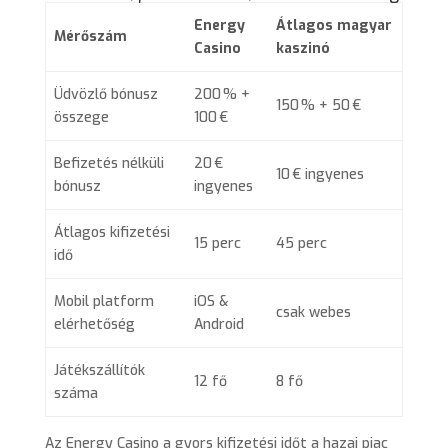
Energy
Átlagos magyar
Mérőszám
Casino
kaszinó
Üdvözlő bónusz
200 % +
150 % + 50 €
összege
100 €
Befizetés nélküli
20 €
10 € ingyenes
bónusz
ingyenes
Átlagos kifizetési
15 perc
45 perc
idő
Mobil platform
iOS &
csak webes
elérhetőség
Android
Játékszállítók
12 fő
8 fő
száma
Az Energy Casino a gyors kifizetési időt a hazai piac