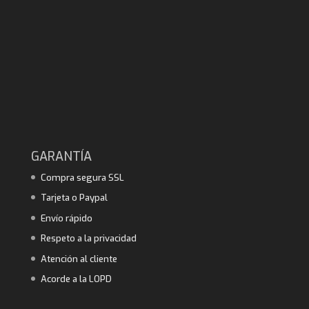
GARANTÍA
Compra segura SSL
Tarjeta o Paypal
Envío rápido
Respeto a la privacidad
Atención al cliente
Acorde a la LOPD