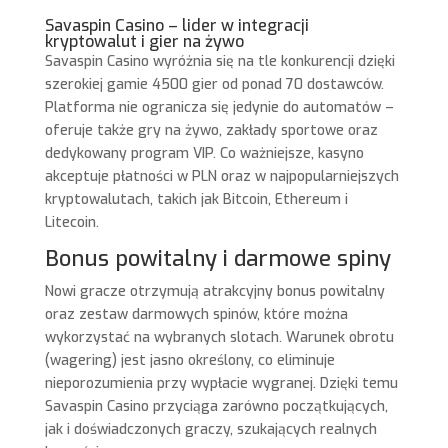
Savaspin Casino – lider w integracji
kryptowalut i gier na żywo
Savaspin Casino wyróżnia się na tle konkurencji dzięki
szerokiej gamie 4500 gier od ponad 70 dostawców.
Platforma nie ogranicza się jedynie do automatów –
oferuje także gry na żywo, zakłady sportowe oraz
dedykowany program VIP. Co ważniejsze, kasyno
akceptuje płatności w PLN oraz w najpopularniejszych
kryptowalutach, takich jak Bitcoin, Ethereum i
Litecoin.
Bonus powitalny i darmowe spiny
Nowi gracze otrzymują atrakcyjny bonus powitalny
oraz zestaw darmowych spinów, które można
wykorzystać na wybranych slotach. Warunek obrotu
(wagering) jest jasno określony, co eliminuje
nieporozumienia przy wypłacie wygranej. Dzięki temu
Savaspin Casino przyciąga zarówno początkujących,
jak i doświadczonych graczy, szukających realnych