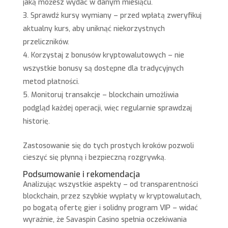
jaką możesz wydać w danym miesiącu.
Sprawdź kursy wymiany – przed wpłatą zweryfikuj
aktualny kurs, aby uniknąć niekorzystnych
przeliczników.
Korzystaj z bonusów kryptowalutowych – nie
wszystkie bonusy są dostępne dla tradycyjnych
metod płatności.
Monitoruj transakcje – blockchain umożliwia
podgląd każdej operacji, więc regularnie sprawdzaj
historię.
Zastosowanie się do tych prostych kroków pozwoli
cieszyć się płynną i bezpieczną rozgrywką.
Podsumowanie i rekomendacja
Analizując wszystkie aspekty – od transparentności
blockchain, przez szybkie wypłaty w kryptowalutach,
po bogatą ofertę gier i solidny program VIP – widać
wyraźnie, że Savaspin Casino spełnia oczekiwania