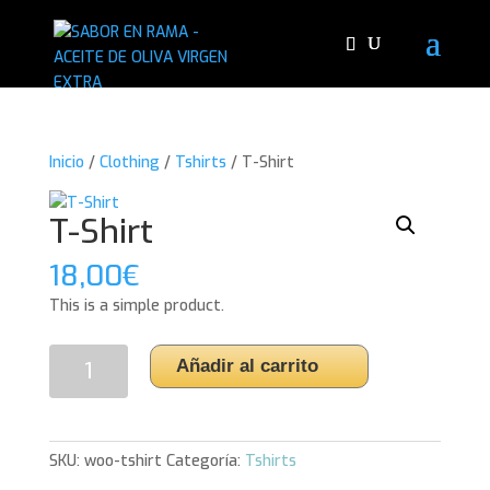
Inicio
/
Clothing
/
Tshirts
/ T-Shirt
T-Shirt
18,00
€
This is a simple product.
T-
Añadir al carrito
Shirt
cantidad
SKU:
woo-tshirt
Categoría:
Tshirts